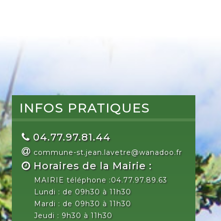
INFOS PRATIQUES
04.77.97.81.44
commune-st.jean.lavetre@wanadoo.fr
Horaires de la Mairie :
MAIRIE téléphone :04.77.97.89.63
Lundi : de 09h30 à 11h30
Mardi : de 09h30 à 11h30
Jeudi : 9h30 à 11h30