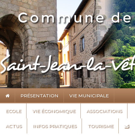
PRÉSENTATION
VIE MUNICIPALE
ECOLE
VIE ÉCONOMIQUE
ASSOCIATIONS
ACTUS
INFOS PRATIQUES
TOURISME