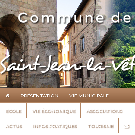
PRÉSENTATION
VIE MUNICIPALE
ECOLE
VIE ÉCONOMIQUE
ASSOCIATIONS
ACTUS
INFOS PRATIQUES
TOURISME