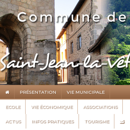
PRÉSENTATION
VIE MUNICIPALE
ECOLE
VIE ÉCONOMIQUE
ASSOCIATIONS
ACTUS
INFOS PRATIQUES
TOURISME