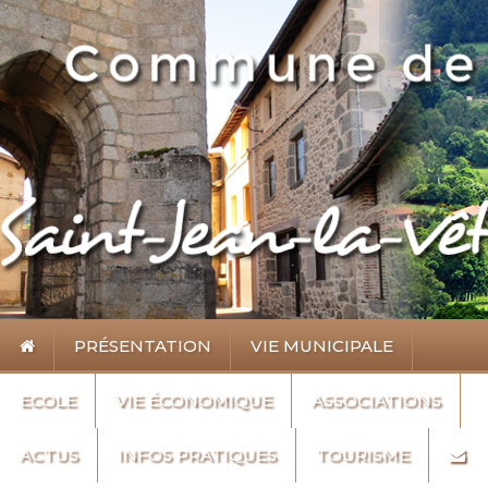
PRÉSENTATION
VIE MUNICIPALE
ECOLE
VIE ÉCONOMIQUE
ASSOCIATIONS
ACTUS
INFOS PRATIQUES
TOURISME