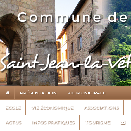
PRÉSENTATION
VIE MUNICIPALE
ECOLE
VIE ÉCONOMIQUE
ASSOCIATIONS
ACTUS
INFOS PRATIQUES
TOURISME