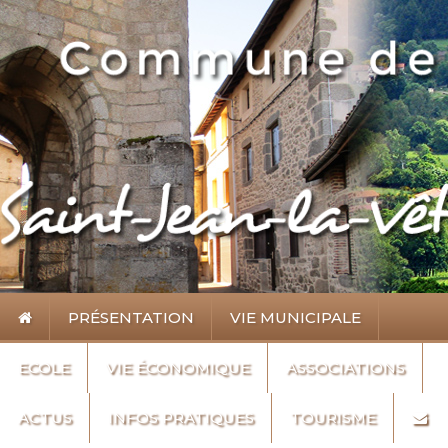
PRÉSENTATION
VIE MUNICIPALE
ECOLE
VIE ÉCONOMIQUE
ASSOCIATIONS
ACTUS
INFOS PRATIQUES
TOURISME