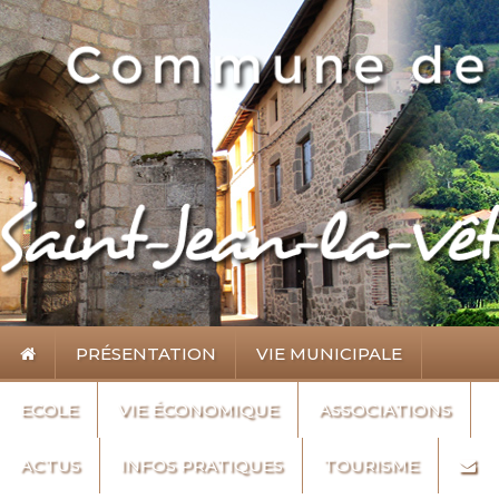
PRÉSENTATION
VIE MUNICIPALE
ECOLE
VIE ÉCONOMIQUE
ASSOCIATIONS
ACTUS
INFOS PRATIQUES
TOURISME