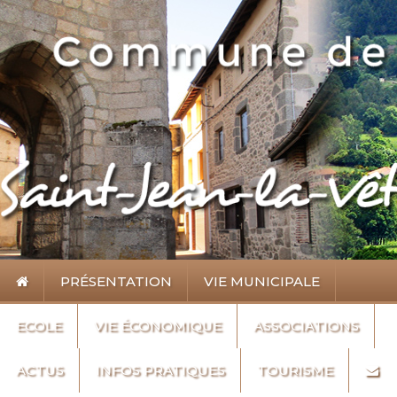
PRÉSENTATION
VIE MUNICIPALE
ECOLE
VIE ÉCONOMIQUE
ASSOCIATIONS
ACTUS
INFOS PRATIQUES
TOURISME